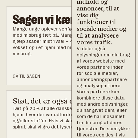
indhold og
annoncer, til at
vise dig
Sagen vi kæmper for
funktioner til
sociale medier og
Mange unge oplever senfølger af deres opvækst
til at analysere
med misbrug tæt på. Manglende anerkendelse og
hjælp skaber mistrivsel – 40% af børn, som er
vores trafik.
vokset op i et hjem med misbrug udvikler selv et
Vi deler også
misbrug.
oplysninger om din brug
af vores website med
vores partnere inden
for sociale medier,
GÅ TIL SAGEN
annonceringspartnere
og analysepartnere.
Vores partnere kan
kombinere disse data
Støt, det er også din sag
med andre oplysninger,
Tæt på 20% af alle danskere er vokset op i et
du har givet dem, eller
hjem, hvor der var udfordringer med alkohol
som de har indsamlet
og/eller stoffer. Hvis vi skal bryde den mørke
fra din brug af deres
spiral, skal vi gro det lysende håb.
tjenester. Du samtykker
til vores cookies, hvis