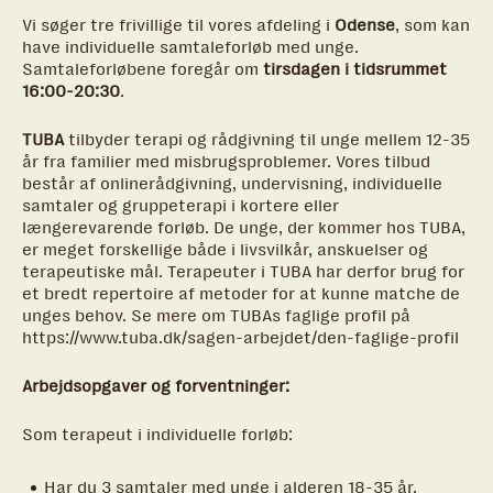
Vi søger tre frivillige til vores afdeling i
Odense
, som kan
have individuelle samtaleforløb med unge.
Samtaleforløbene foregår om
tirsdagen i tidsrummet
16:00-20:30
.
TUBA
tilbyder terapi og rådgivning til unge mellem 12-35
år fra familier med misbrugsproblemer. Vores tilbud
består af onlinerådgivning, undervisning, individuelle
samtaler og gruppeterapi i kortere eller
længerevarende forløb. De unge, der kommer hos TUBA,
er meget forskellige både i livsvilkår, anskuelser og
terapeutiske mål. Terapeuter i TUBA har derfor brug for
et bredt repertoire af metoder for at kunne matche de
unges behov. Se mere om TUBAs faglige profil på
https://www.tuba.dk/sagen-arbejdet/den-faglige-profil
Arbejdsopgaver og forventninger:
Som terapeut i individuelle forløb:
Har du 3 samtaler med unge i alderen 18-35 år,