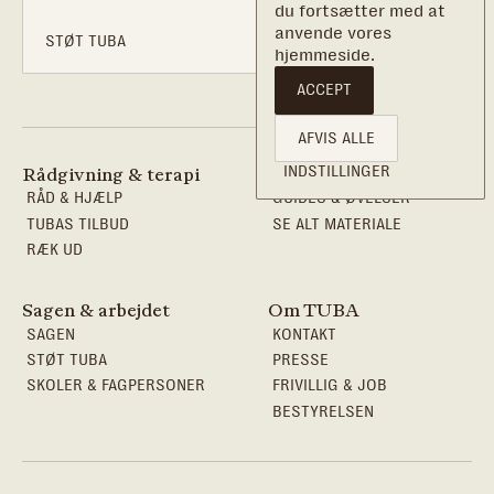
du fortsætter med at
anvende vores
STØT TUBA
hjemmeside.
ACCEPT
AFVIS ALLE
INDSTILLINGER
Rådgivning & terapi
Viden & redskaber
RÅD & HJÆLP
GUIDES & ØVELSER
TUBAS TILBUD
SE ALT MATERIALE
RÆK UD
Sagen & arbejdet
Om TUBA
SAGEN
KONTAKT
STØT TUBA
PRESSE
SKOLER & FAGPERSONER
FRIVILLIG & JOB
BESTYRELSEN