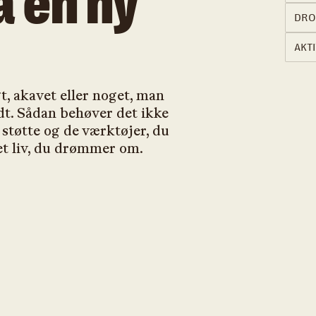
å en ny
DRO
AKTI
gt, akavet eller noget, man
idt. Sådan behøver det ikke
 støtte og de værktøjer, du
det liv, du drømmer om.