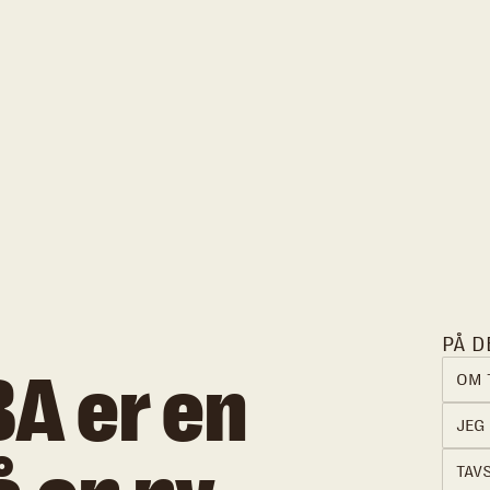
PÅ D
BA er en
OM 
JEG 
TAV