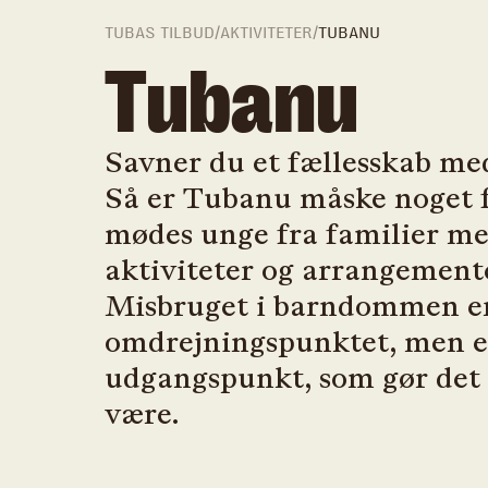
TUBAS TILBUD
/
AKTIVITETER
/
TUBANU
Tubanu
Savner du et fællesskab me
Så er Tubanu måske noget f
mødes unge fra familier me
aktiviteter og arrangemente
Misbruget i barndommen er
omdrejningspunktet, men et
udgangspunkt, som gør det l
være.