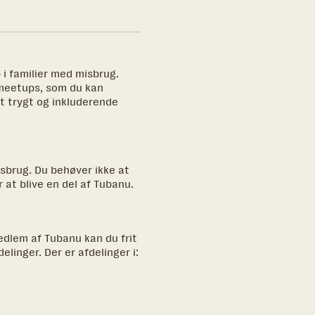
 i familier med misbrug.
 meetups, som du kan
et trygt og inkluderende
isbrug. Du behøver ikke at
r at blive en del af Tubanu.
edlem af Tubanu kan du frit
linger. Der er afdelinger i: