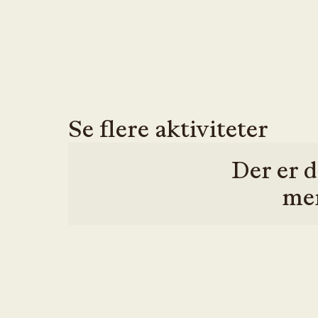
Se flere aktiviteter
Der er d
men