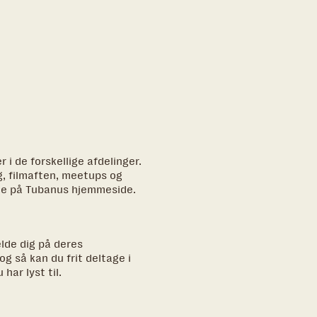
i de forskellige afdelinger.
g, filmaften, meetups og
rne på Tubanus hjemmeside.
lde dig på deres
g så kan du frit deltage i
har lyst til.