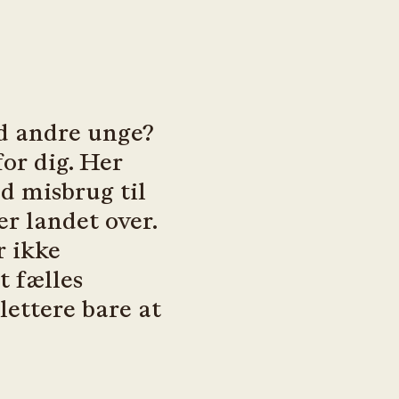
d andre unge?
or dig. Her
d misbrug til
r landet over.
 ikke
 fælles
ettere bare at