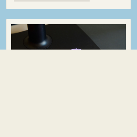
DROP-IN
Når hænderne taler:
Egenomsorg gennem
kreativ fordybelse