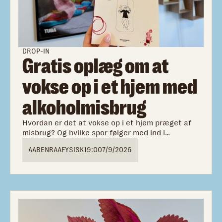
DROP-IN
Gratis oplæg om at
vokse op i et hjem med
alkoholmisbrug
Hvordan er det at vokse op i et hjem præget af
misbrug? Og hvilke spor følger med ind i
voksenlivet? Kom med til et ærligt og
AABENRAA
FYSISK
19:00
7/9/2026
tankevækkende oplæg med Katrine Quorning om
at være barn i en familie med alkohol- og
stofmisbrug.