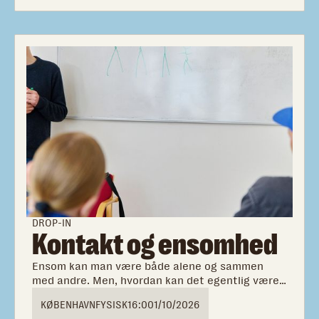
DROP-IN
Kontakt og ensomhed
Ensom kan man være både alene og sammen
med andre. Men, hvordan kan det egentlig være?
Og, hvordan kan jeg arbejde med min
KØBENHAVN
FYSISK
16:00
1/10/2026
ensomhedsfølelse?