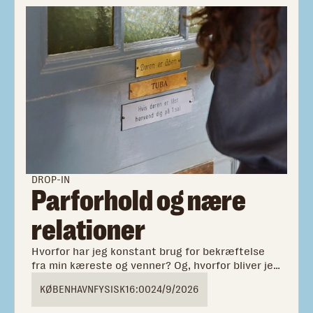
DROP-IN
Parforhold og nære
relationer
Hvorfor har jeg konstant brug for bekræftelse
fra min kæreste og venner? Og, hvorfor bliver jeg
bange for, at min kæreste forlader mig, hver
KØBENHAVN
FYSISK
16:00
24/9/2026
gang vi er uenige?