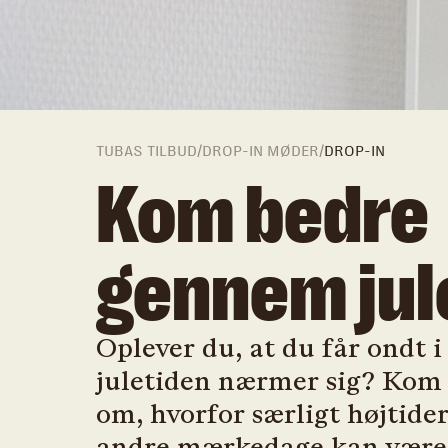
TUBAS TILBUD
/
DROP-IN MØDER
/
DROP-IN
Kom bedre
gennem jul
Oplever du, at du får ondt 
juletiden nærmer sig? Kom
om, hvorfor særligt højtide
andre mærkedage kan være 