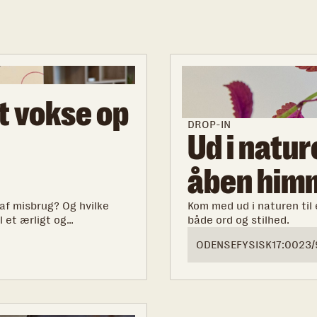
t vokse op
DROP-IN
Ud i natur
åben him
af misbrug? Og hvilke
Kom med ud i naturen til
l et ærligt og
både ord og stilhed.
om at være barn i en
ODENSE
FYSISK
17:00
23/