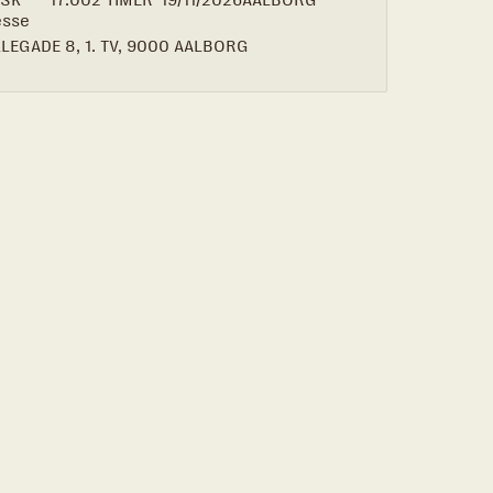
ISK
17:00
2 TIMER
19/11/2026
AALBORG
esse
LEGADE 8, 1. TV, 9000 AALBORG