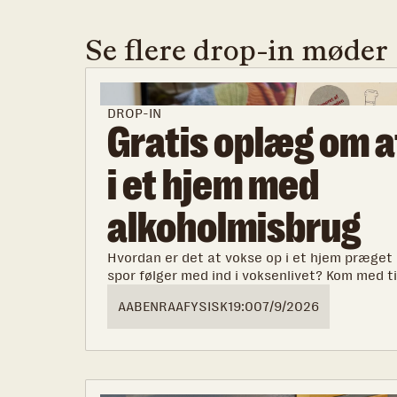
Se flere drop-in møder
DROP-IN
Gratis oplæg om a
i et hjem med
alkoholmisbrug
Hvordan er det at vokse op i et hjem præget 
spor følger med ind i voksenlivet? Kom med ti
tankevækkende oplæg med Katrine Quorning 
AABENRAA
FYSISK
19:00
7/9/2026
familie med alkohol- og stofmisbrug.