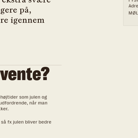
FYS
Adr
ogere på,
MØL
re igennem
rvente?
højtider som julen og
udfordrende, når man
ker.
så fx julen bliver bedre