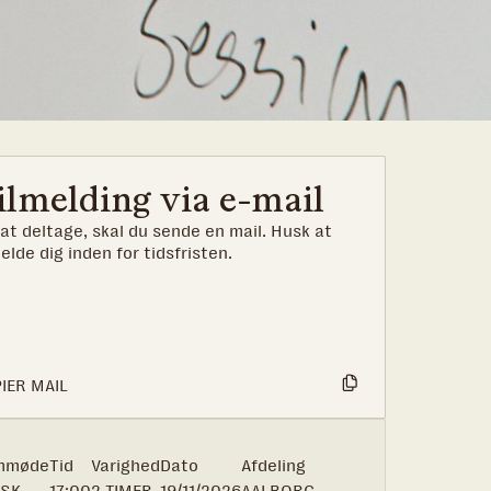
ilmelding via e-mail
 at deltage, skal du sende en mail. Husk at
melde dig inden for tidsfristen.
IER MAIL
mmøde
Tid
Varighed
Dato
Afdeling