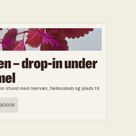
en – drop-in under
mel
 en stund med nærvær, fællesskab og plads til
9/2026