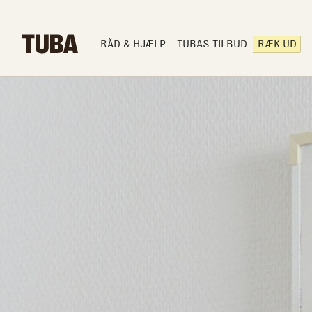
RÅD & HJÆLP
TUBAS TILBUD
RÆK UD