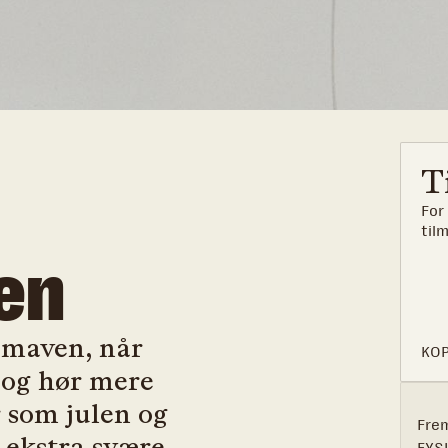
T
For
til
en
i maven, når
KOP
 og hør mere
r som julen og
Fre
ekstra svære