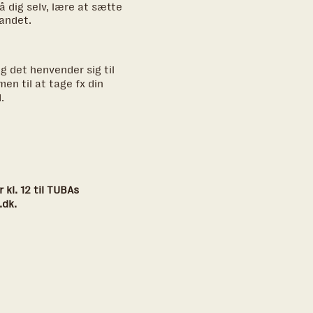
å dig selv, lære at sætte
andet.
g det henvender sig til
n til at tage fx din
.
kl. 12 til TUBAs
.dk.