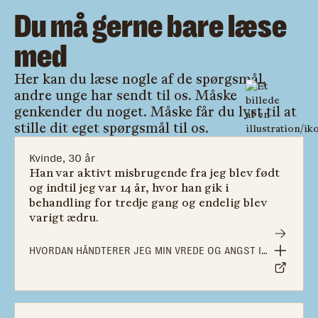
Du må gerne bare læse
med
Her kan du læse nogle af de spørgsmål,
andre unge har sendt til os. Måske
genkender du noget. Måske får du lyst til at
stille dit eget spørgsmål til os.
Kvinde, 30 år
Han var aktivt misbrugende fra jeg blev født
og indtil jeg var 14 år, hvor han gik i
behandling for tredje gang og endelig blev
varigt ædru.
HVORDAN HÅNDTERER JEG MIN VREDE OG ANGST I
FORBINDELSE MED MIN KÆRESTES SORG OVER MIN
MISBRUGENDE SVIGERMORS DØDELIGE SYGDOM?