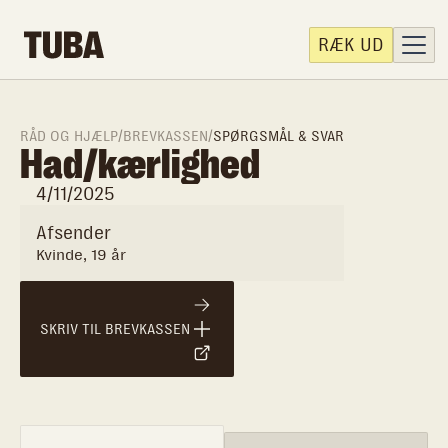
RÆK UD
RÅD OG HJÆLP
/
BREVKASSEN
/
SPØRGSMÅL & SVAR
Had/kærlighed
4/11/2025
Afsender
Kvinde, 19 år
SKRIV TIL BREVKASSEN