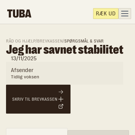
RÆK UD
RÅD OG HJÆLP
/
BREVKASSEN
/
SPØRGSMÅL & SVAR
Jeg har savnet stabilitet
13/11/2025
Afsender
Tidlig voksen
SKRIV TIL BREVKASSEN