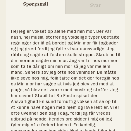
Spørgsmål
Svar
Hej jeg er vokset op alene med min mor. Der var
hash, høj musik, stoffer og voldelige typer Ubetalte
regninger der lå på bordet og Min mor fik togbøder
og jeg græd fordi jeg følte vi var uansvarlige. Jeg
råbte og sagde at festen skulle stoppe. Skrub ud til
din mormor sagde min mor. Jeg var tit hos mormor
som talte dårligt om min mor så jeg var mellem
mand. Senere sov jeg ofte hos veninder. De måtte
ikke sove hos mig, folk talte om det der foregik hos
os Min mor har sagde at hvis jeg blev ved med at
plage, så blev det værre med musik og stoffer. Jeg
har savnet Stabilitet Ro Faste spisetider
Ansvarlighed En sund fornuftig voksen at se op til
At kunne have nogen med hjem og lave lektier. Vi er
ofte uvenner den dag I dag, fordi jeg får vredes
udbrud på hende. hendes ord sidder i mig og jeg
føler mig ofte forkert inden i. En kedelig,
enespænder som hun siger. Nogle gange føler jeg,