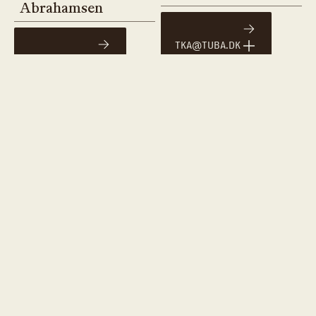
Abrahamsen
TKA@TUBA.DK
DAB@TUBA.DK
30 67 24 76
29 61 63 64
Psykolog
Marianne Ipsen
MAIP@TUBA.DK