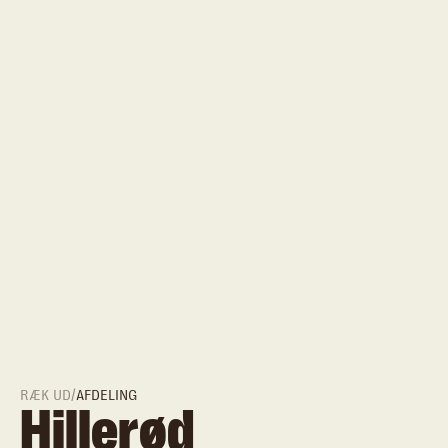
RÆK UD
/
AFDELING
Hillerød