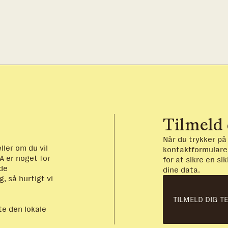
Tilmeld 
Når du trykker p
ller om du vil
kontaktformularen
BA er noget for
for at sikre en s
lde
dine data.
g, så hurtigt vi
TILMELD DIG T
te den lokale