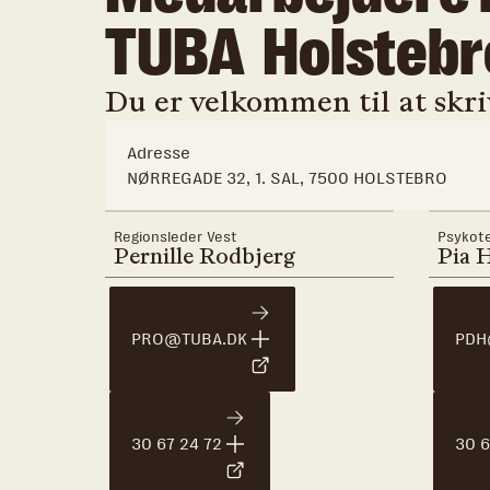
TUBA
Holstebr
Du er velkommen til at skriv
Adresse
NØRREGADE 32, 1. SAL, 7500 HOLSTEBRO
Regionsleder Vest
Psykot
Pernille Rodbjerg
Pia 
PRO@TUBA.DK
PDH
30 67 24 72
30 6