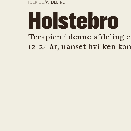
RÆK UD
/
AFDELING
Holstebro
Terapien i denne afdeling 
12-24 år, uanset hvilken ko