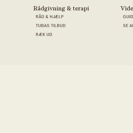
Rådgivning & terapi
Vide
RÅD & HJÆLP
GUID
TUBAS TILBUD
SE A
RÆK UD
VESTERBROGA
KØBENHAVN