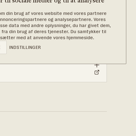
r til sociale medier og til at analysere
 om din brug af vores website med vores partnere
er for
 annonceringspartnere og analysepartnere. Vores
sse data med andre oplysninger, du har givet dem,
g 3.000 børn og unge til at bryde negative
 fra din brug af deres tjenester. Du samtykker til
 fremtid for dem selv. Støt TUBA og vær med
rtsætter med at anvende vores hjemmeside.
de forskel.
E
INDSTILLINGER