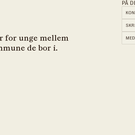
PÅ D
KON
SKRI
er for unge mellem
MED
mmune de bor i.