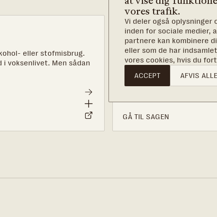
at vise dig funktione
vores trafik.
Vi deler også oplysninger
Det, vi kæmp
inden for sociale medier,
partnere kan kombinere di
Hvert år hjælper vi omkrin
eller som de har indsamlet
kohol- eller stofmisbrug.
mønstre og skabe en bedre
vores cookies, hvis du fo
 i voksenlivet. Men sådan
til at gøre en livsforandren
ACCEPT
AFVIS ALL
GÅ TIL SAGEN