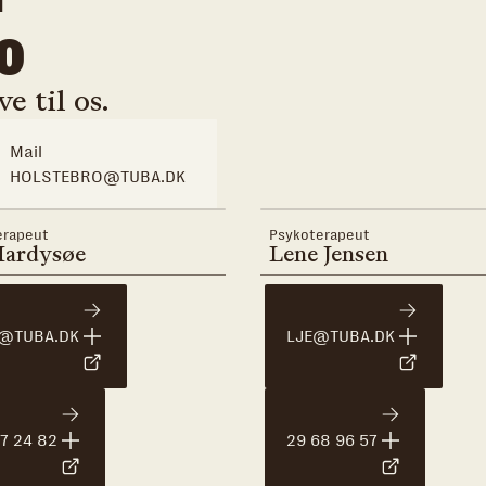
o
e til os.
Mail
HOLSTEBRO@TUBA.DK
erapeut
Psykoterapeut
Hardysøe
Lene Jensen
@TUBA.DK
LJE@TUBA.DK
7 24 82
29 68 96 57