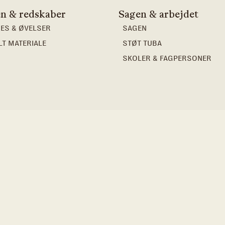
n & redskaber
Sagen & arbejdet
ES & ØVELSER
SAGEN
LT MATERIALE
STØT TUBA
SKOLER & FAGPERSONER
DE 69, 1620
TUBA@TUBA.DK