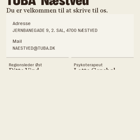
TUBA
Næstved
Du er velkommen til at skrive til os.
Adresse
JERNBANEGADE 9, 2. SAL, 4700 NÆSTVED
Mail
NAESTVED@TUBA.DK
Regionsleder Øst
Psykoterapeut
Ditte Vind
Lotte Gensbøl
Abrahamsen
LGE@TUBA.DK
DAB@TUBA.DK
29 68 96 20
29 61 63 64