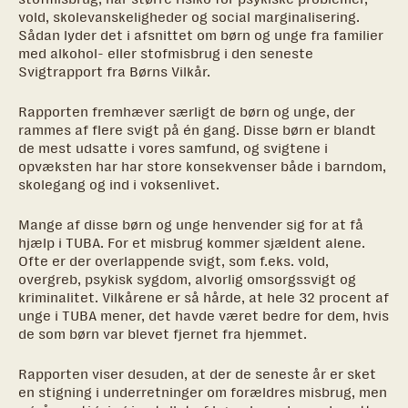
vold, skolevanskeligheder og social marginalisering.
Sådan lyder det i afsnittet om børn og unge fra familier
med alkohol- eller stofmisbrug i den seneste
Svigtrapport fra Børns Vilkår.
Rapporten fremhæver særligt de børn og unge, der
rammes af flere svigt på én gang. Disse børn er blandt
de mest udsatte i vores samfund, og svigtene i
opvæksten har har store konsekvenser både i barndom,
skolegang og ind i voksenlivet.
Mange af disse børn og unge henvender sig for at få
hjælp i TUBA. For et misbrug kommer sjældent alene.
Ofte er der overlappende svigt, som f.eks. vold,
overgreb, psykisk sygdom, alvorlig omsorgssvigt og
kriminalitet. Vilkårene er så hårde, at hele 32 procent af
unge i TUBA mener, det havde været bedre for dem, hvis
de som børn var blevet fjernet fra hjemmet.
Rapporten viser desuden, at der de seneste år er sket
en stigning i underretninger om forældres misbrug, men