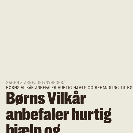
SAGEN & ARBEJDET
/
NYHEDER
/
BØRNS VILKÅR ANBEFALER HURTIG HJÆLP OG BEHANDLING TIL BØ
Børns Vilkår
anbefaler hurtig
hjælp og