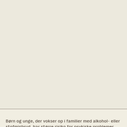
Børn og unge, der vokser op i familier med alkohol- eller
stofmisbrug, har større risiko for psykiske problemer,