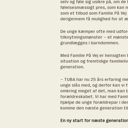
selv og føle sig usikre på, om de 
følelsesmæssigt pres, som kan
som et tilbud som Familie På Vej
derigennem få mulighed for at æn
De unge kæmper ofte med udfordri
tilknytningsmønster – et mønste
grundlægges i barndommen.
Med Familie På Vej er hensigten 
situation og fremtidige familiel
generation.
– TUBA har nu 25 års erfaring m
unge slås med, og derfor kan vi 
omkring meget af det, man kan bl
forældreskabet. Vi har med Famili
hjælpe de unge forældrepar i den
komme den næste generation til 
En ny start for næste generatio