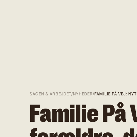
SAGEN & ARBEJDET
/
NYHEDER
/
FAMILIE PÅ VEJ: N
Familie På 