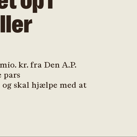
t op i
ller
o. kr. fra Den A.P.
e pars
 og skal hjælpe med at