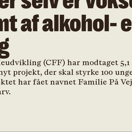
er selv er vokse
t af alkohol- e
g
udvikling (CFF) har modtaget 5,1 mi
nyt projekt, der skal styrke 100 ung
ktet har fået navnet Familie På Vej
rv.