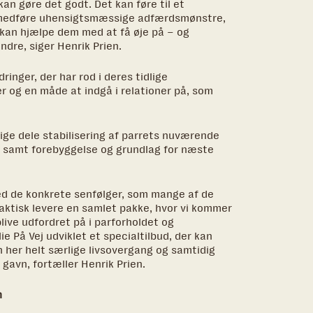
kan gøre det godt. Det kan føre til et
 medføre uhensigtsmæssige adfærdsmønstre,
 kan hjælpe dem med at få øje på – og
dre, siger Henrik Prien.
nger, der har rod i deres tidlige
r og en måde at indgå i relationer på, som
lige dele stabilisering af parrets nuværende
iv samt forebyggelse og grundlag for næste
ed de konkrete senfølger, som mange af de
faktisk levere en samlet pakke, hvor vi kommer
ive udfordret på i parforholdet og
e På Vej udviklet et specialtilbud, der kan
 her helt særlige livsovergang og samtidig
gavn, fortæller Henrik Prien.
n