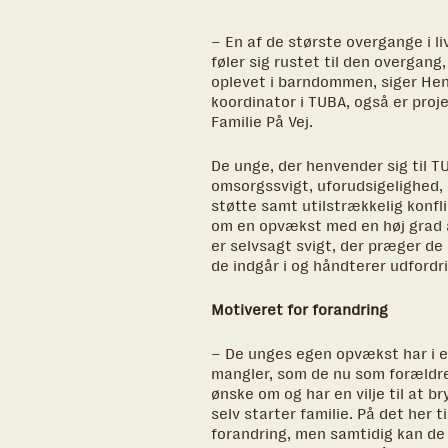
– En af de største overgange i li
føler sig rustet til den overgan
oplevet i barndommen, siger Henr
koordinator i TUBA, også er proj
Familie På Vej.
De unge, der henvender sig til T
omsorgssvigt, uforudsigelighed,
støtte samt utilstrækkelig konf
om en opvækst med en høj grad af
er selvsagt svigt, der præger de 
de indgår i og håndterer udfordri
Motiveret for forandring
– De unges egen opvækst har i e
mangler, som de nu som forældre
ønske om og har en vilje til at b
selv starter familie. På det her t
forandring, men samtidig kan de 