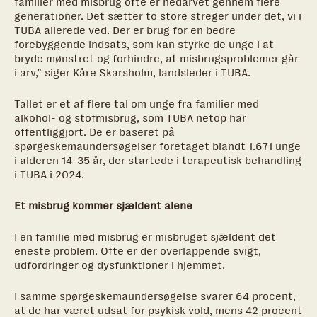
familier med misbrug ofte er nedarvet gennem flere
generationer. Det sætter to store streger under det, vi i
TUBA allerede ved. Der er brug for en bedre
forebyggende indsats, som kan styrke de unge i at
bryde mønstret og forhindre, at misbrugsproblemer går
i arv,” siger Kåre Skarsholm, landsleder i TUBA.
Tallet er et af flere tal om unge fra familier med
alkohol- og stofmisbrug, som TUBA netop har
offentliggjort. De er baseret på
spørgeskemaundersøgelser foretaget blandt 1.671 unge
i alderen 14-35 år, der startede i terapeutisk behandling
i TUBA i 2024.
Et misbrug kommer sjældent alene
I en familie med misbrug er misbruget sjældent det
eneste problem. Ofte er der overlappende svigt,
udfordringer og dysfunktioner i hjemmet.
I samme spørgeskemaundersøgelse svarer 64 procent,
at de har været udsat for psykisk vold, mens 42 procent