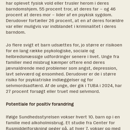
har oplevet fysisk vold eller trusler herom i deres
barndomshjem. 55 procent tror, at deres far – og 46
procent at deres mor – lider af en psykisk sygdom.
Derudover fortæller 26 procent, at en af deres forældre
var eller muligvis var indblandet i kriminalitet i deres
barndom.
Jo flere svigt et barn udsættes for, jo større er risikoen
for en lang række psykologiske, sociale og
helbredsmæssige udfordringer senere i livet. Unge fra
familier med misbrug kæmper oftere end deres
jævnaldrende med problemer som angst, depression,
lavt selvværd og ensomhed. Derudover er de i større
risiko for psykiatriske indlæggelser og for
selvmordsadfærd. Af de unge, der gik i TUBA i 2024, har
27 procent forsøgt eller truet med selvmord.
Potentiale for positiv forandring
Ifølge Sundhedsstyrelsen vokser hvert 10. barn op i en
familie med alkoholmisbrug. Et studie fra Center for
Rusmiddelforskning peger på, at hver 7. vokser op med