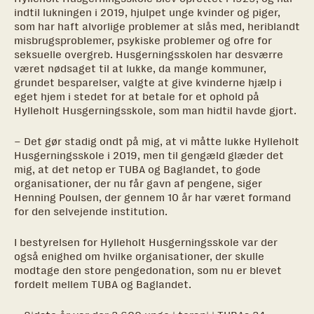
indtil lukningen i 2019, hjulpet unge kvinder og piger,
som har haft alvorlige problemer at slås med, heriblandt
misbrugsproblemer, psykiske problemer og ofre for
seksuelle overgreb. Husgerningsskolen har desværre
været nødsaget til at lukke, da mange kommuner,
grundet besparelser, valgte at give kvinderne hjælp i
eget hjem i stedet for at betale for et ophold på
Hylleholt Husgerningsskole, som man hidtil havde gjort.
– Det gør stadig ondt på mig, at vi måtte lukke Hylleholt
Husgerningsskole i 2019, men til gengæld glæder det
mig, at det netop er TUBA og Baglandet, to gode
organisationer, der nu får gavn af pengene, siger
Henning Poulsen, der gennem 10 år har været formand
for den selvejende institution.
I bestyrelsen for Hylleholt Husgerningsskole var der
også enighed om hvilke organisationer, der skulle
modtage den store pengedonation, som nu er blevet
fordelt mellem TUBA og Baglandet.