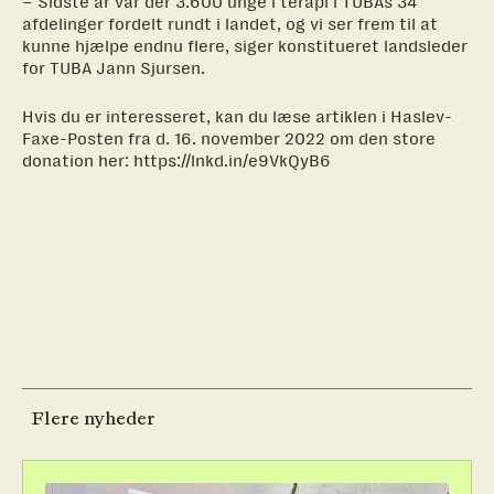
– Sidste år var der 3.600 unge i terapi i TUBAs 34
afdelinger fordelt rundt i landet, og vi ser frem til at
kunne hjælpe endnu flere, siger konstitueret landsleder
for TUBA Jann Sjursen.
Hvis du er interesseret, kan du læse artiklen i Haslev-
Faxe-Posten fra d. 16. november 2022 om den store
donation her:
https://lnkd.in/e9VkQyB6
Flere nyheder