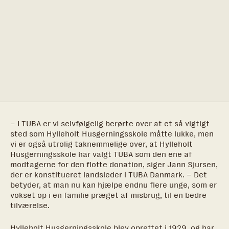
– I TUBA er vi selvfølgelig berørte over at et så vigtigt
sted som Hylleholt Husgerningsskole måtte lukke, men
vi er også utrolig taknemmelige over, at Hylleholt
Husgerningsskole har valgt TUBA som den ene af
modtagerne for den flotte donation, siger Jann Sjursen,
der er konstitueret landsleder i TUBA Danmark. – Det
betyder, at man nu kan hjælpe endnu flere unge, som er
vokset op i en familie præget af misbrug, til en bedre
tilværelse.
Hylleholt Husgerningsskole blev oprettet i 1929, og har