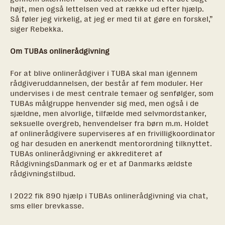
højt, men også lettelsen ved at række ud efter hjælp.
Så føler jeg virkelig, at jeg er med til at gøre en forskel,”
siger Rebekka.
Om TUBAs onlinerådgivning
For at blive onlinerådgiver i TUBA skal man igennem
rådgiveruddannelsen, der består af fem moduler. Her
undervises i de mest centrale temaer og senfølger, som
TUBAs målgruppe henvender sig med, men også i de
sjældne, men alvorlige, tilfælde med selvmordstanker,
seksuelle overgreb, henvendelser fra børn m.m. Holdet
af onlinerådgivere superviseres af en frivilligkoordinator
og har desuden en anerkendt mentorordning tilknyttet.
TUBAs onlinerådgivning er akkrediteret af
RådgivningsDanmark og er et af Danmarks ældste
rådgivningstilbud.
I 2022 fik 890 hjælp i TUBAs onlinerådgivning via chat,
sms eller brevkasse.