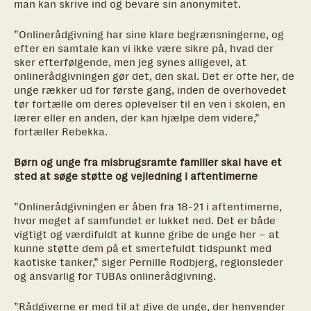
man kan skrive ind og bevare sin anonymitet.
”Onlinerådgivning har sine klare begrænsningerne, og
efter en samtale kan vi ikke være sikre på, hvad der
sker efterfølgende, men jeg synes alligevel, at
onlinerådgivningen gør det, den skal. Det er ofte her, de
unge rækker ud for første gang, inden de overhovedet
tør fortælle om deres oplevelser til en ven i skolen, en
lærer eller en anden, der kan hjælpe dem videre,”
fortæller Rebekka.
Børn og unge fra misbrugsramte familier skal have et
sted at søge støtte og vejledning i aftentimerne
”Onlinerådgivningen er åben fra 18-21 i aftentimerne,
hvor meget af samfundet er lukket ned. Det er både
vigtigt og værdifuldt at kunne gribe de unge her – at
kunne støtte dem på et smertefuldt tidspunkt med
kaotiske tanker,” siger Pernille Rodbjerg, regionsleder
og ansvarlig for TUBAs onlinerådgivning.
”Rådgiverne er med til at give de unge, der henvender