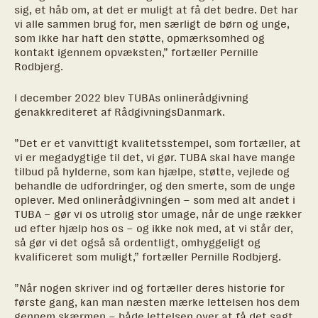
sig, et håb om, at det er muligt at få det bedre. Det har
vi alle sammen brug for, men særligt de børn og unge,
som ikke har haft den støtte, opmærksomhed og
kontakt igennem opvæksten,” fortæller Pernille
Rodbjerg.
I december 2022 blev TUBAs onlinerådgivning
genakkrediteret af RådgivningsDanmark.
”Det er et vanvittigt kvalitetsstempel, som fortæller, at
vi er megadygtige til det, vi gør. TUBA skal have mange
tilbud på hylderne, som kan hjælpe, støtte, vejlede og
behandle de udfordringer, og den smerte, som de unge
oplever. Med onlinerådgivningen – som med alt andet i
TUBA – gør vi os utrolig stor umage, når de unge rækker
ud efter hjælp hos os – og ikke nok med, at vi står der,
så gør vi det også så ordentligt, omhyggeligt og
kvalificeret som muligt,” fortæller Pernille Rodbjerg.
”Når nogen skriver ind og fortæller deres historie for
første gang, kan man næsten mærke lettelsen hos dem
gennem skærmen – både lettelsen over at få det sagt