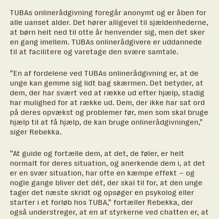
TUBAs onlinerådgivning foregår anonymt og er åben for
alle uanset alder. Det hører alligevel til sjældenhederne,
at børn helt ned til otte år henvender sig, men det sker
en gang imellem. TUBAs onlinerådgivere er uddannede
til at facilitere og varetage den svære samtale.
”En af fordelene ved TUBAs onlinerådgivning er, at de
unge kan gemme sig lidt bag skærmen. Det betyder, at
dem, der har svært ved at række ud efter hjælp, stadig
har mulighed for at række ud. Dem, der ikke har sat ord
på deres opvækst og problemer før, men som skal bruge
hjælp til at få hjælp, de kan bruge onlinerådgivningen,”
siger Rebekka.
”At guide og fortælle dem, at det, de føler, er helt
normalt for deres situation, og anerkende dem i, at det
er en svær situation, har ofte en kæmpe effekt – og
nogle gange bliver det dét, der skal til for, at den unge
tager det næste skridt og opsøger en psykolog eller
starter i et forløb hos TUBA,” fortæller Rebekka, der
også understreger, at en af styrkerne ved chatten er, at