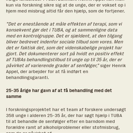
kun via forskning sikre sig at de unge, der er vokset op i
hjem med misbrug altid får den hjælp, som de fortjener.
”Det er enestående at måle effekten af terapi, som vi
konsekvent gør det i TUBA, og at sammenligne data
med en kontrolgruppe. Det er sjældent, at den tilgang
bliver bedrevet indenfor sociale tilbud som vores. Men
det er faktisk det, som det videnskabelige projekt har
gjort. Det dokumenterer sort på hvidt en positiv effekt
af TUBAs behandlingstilbud til unge op til 35 år, der er
påvirket af varierende grader af senfølger,”
siger Henrik
Appel, der arbejder for at få indført en
behandlingsgaranti.
25-35 årige har gavn af at få behandling med det
samme
I forskningsprojektet har et team af forskere undersøgt
358 unge i alderen 25-35 år, der har søgt hjælp i TUBA
til at behandle de senfølger efter en barndom med
forældre ramt af alkoholproblemer eller stofmisbrug,