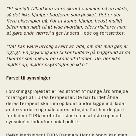
”Et socialt tilbud kan være skruet sammen på en måde,
så det ikke hjælper borgeren som ønsket. Det er der
flere eksempler på. For at kunne hjælpe bedst muligt,
bliver man nødt til at vide hvordan, ellers risikerer man
at gøre ondt værre,”
siger Anders Hede og fortsætter:
”Det kan være utrolig svært at vide, om det man gør, er
rigtigt. En psykolog kan fx konkludere på baggrund af de
klienter som møder op i konsultationen. De, der ikke
møder op, møder psykologen jo ikke.”
Farvel til synsninger
Forskningsprojektet er resultatet af mange års arbejde
foretaget af TUBAs terapeuter. De har turdet åbne
deres terapeutiske rum og ladet andre kigge ind, ladet
andre vurdere og måle deres arbejde. Det har de gjort,
fordi der i TUBA er et stort ønske om at gøre op med
synsninger indenfor social politik.
Ifølge landsleder i TUBA Danmark Henrik Appel kan man