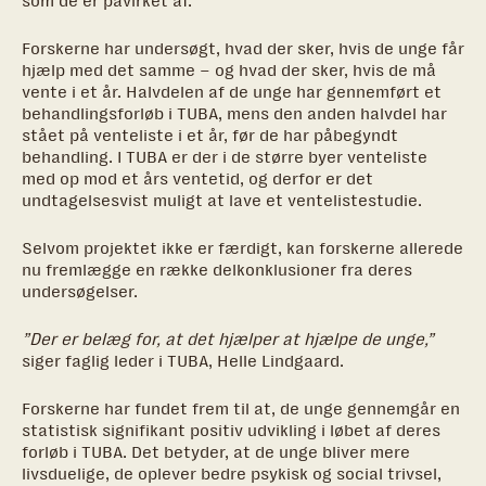
som de er påvirket af.
Forskerne har undersøgt, hvad der sker, hvis de unge får
hjælp med det samme – og hvad der sker, hvis de må
vente i et år. Halvdelen af de unge har gennemført et
behandlingsforløb i TUBA, mens den anden halvdel har
stået på venteliste i et år, før de har påbegyndt
behandling. I TUBA er der i de større byer venteliste
med op mod et års ventetid, og derfor er det
undtagelsesvist muligt at lave et ventelistestudie.
Selvom projektet ikke er færdigt, kan forskerne allerede
nu fremlægge en række delkonklusioner fra deres
undersøgelser.
”Der er belæg for, at det hjælper at hjælpe de unge,”
siger faglig leder i TUBA, Helle Lindgaard.
Forskerne har fundet frem til at, de unge gennemgår en
statistisk signifikant positiv udvikling i løbet af deres
forløb i TUBA. Det betyder, at de unge bliver mere
livsduelige, de oplever bedre psykisk og social trivsel,