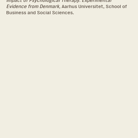
Impact of Psychological Therapy: Experimental
Evidence from Denmark,
Aarhus Universitet, School of
Business and Social Sciences.
TUBAs terapi havde en statistisk signifikant positiv
effekt på de unges mentale helbred, når gruppen
der først fik behandling blev sammenlignet med
kontrolgruppen, der ikke fik behandling fra
begyndelsen.
Den positive virkning på de unges mentale helbred
indenfor det første år havde en signifikant positiv
effekt på deres dagligdag
98,1% af de unge der blev tilbudt terapi i TUBA med
det samme tog imod tilbuddet. Efterspørgslen på
den form for specialiseret terapi, som TUBA kan
tilbyde, er stor indenfor målgruppen
De unge på venteliste havde det efter et år
statistisk signifikant værre mentalt. Det er selvom
48,5% af de unge på ventelisten søgte hjælp andre
steder, mens de ventede på en plads i TUBA, heraf