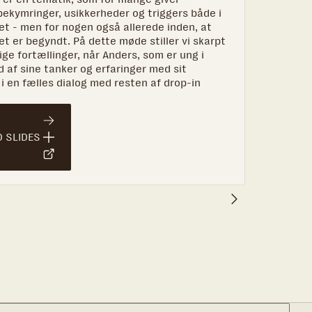
alt ande
 bekymringer, usikkerheder og triggers både i
Hvad er a
t - men for nogen også allerede inden, at
hvilke sv
t er begyndt. På dette møde stiller vi skarpt
som pårør
ige fortællinger, når Anders, som er ung i
kan du bli
d af sine tanker og erfaringer med sit
viderebygn
i en fælles dialog med resten af drop-in
DOWNLO
 SLIDES