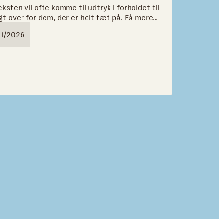
ksten vil ofte komme til udtryk i forholdet til
t over for dem, der er helt tæt på. Få mere
blive mere tryg i forholdet til din kæreste og
11/2026