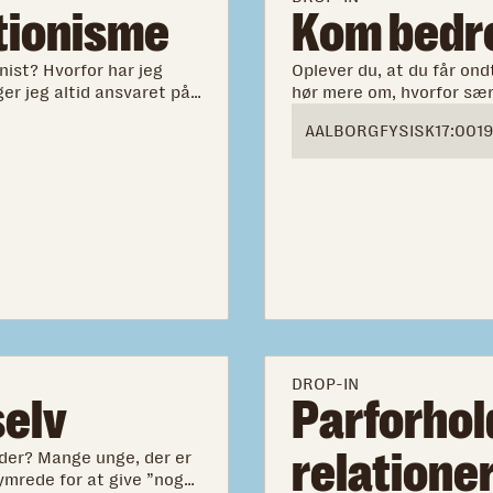
ktionisme
Kom bedre
nist? Hvorfor har jeg
Oplever du, at du får ond
er jeg altid ansvaret på
hør mere om, hvorfor sær
kan være ekstra svære og
AALBORG
FYSISK
17:00
19
du kan komme bedre ige
DROP-IN
selv
Parforhol
relatione
lder? Mange unge, der er
ymrede for at give ”noget