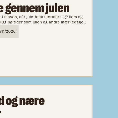
 gennem julen
t i maven, når juletiden nærmer sig? Kom og
ligt højtider som julen og andre mærkedage
 udfordrende - og bliv klogere på, hvordan
/11/2026
nnem dem.
d og nære
r