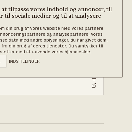
 at tilpasse vores indhold og annoncer, til
r til sociale medier og til at analysere
 om din brug af vores website med vores partnere
er for
 annonceringspartnere og analysepartnere. Vores
sse data med andre oplysninger, du har givet dem,
g 3.000 børn og unge til at bryde negative
 fra din brug af deres tjenester. Du samtykker til
 fremtid for dem selv. Støt TUBA og vær med
rtsætter med at anvende vores hjemmeside.
de forskel.
E
INDSTILLINGER