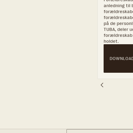
anledning til
forældreskabe
forældreskabe
på de personl
TUBA, deler u
forældreskab 
holdet.
DOWNLOAD