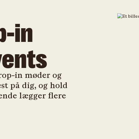
p-in
vents
drop-in møder og
st på dig, og hold
bende lægger flere