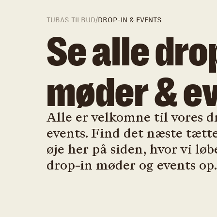
TUBAS TILBUD
/
DROP-IN & EVENTS
Se alle dro
møder & e
Alle er velkomne til vores 
events. Find det næste tætte
øje her på siden, hvor vi lø
drop-in møder og events op.