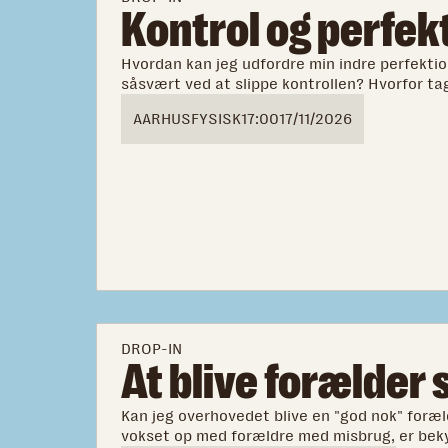
Kontrol og perfe
Hvordan kan jeg udfordre min indre perfektio
såsvært ved at slippe kontrollen? Hvorfor tag
mineskuldre?
AARHUS
FYSISK
17:00
17/11/2026
DROP-IN
At blive forælder 
Kan jeg overhovedet blive en "god nok" foræ
vokset op med forældre med misbrug, er bek