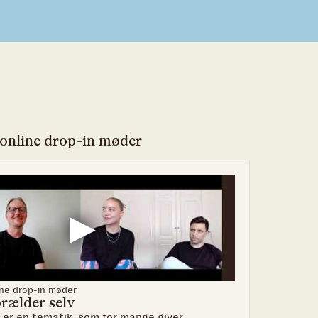
e online drop-in møder
line drop-in møder
Se tidliger
orælder selv
Afhængi
er en tematik, som for mange giver