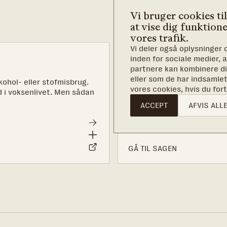
Vi bruger cookies til
at vise dig funktione
vores trafik.
Vi deler også oplysninger
Det, vi kæmp
inden for sociale medier,
partnere kan kombinere di
Hvert år hjælper vi omkrin
eller som de har indsamlet
kohol- eller stofmisbrug.
mønstre og skabe en bedre
vores cookies, hvis du fo
 i voksenlivet. Men sådan
til at gøre en livsforandren
ACCEPT
AFVIS ALL
GÅ TIL SAGEN