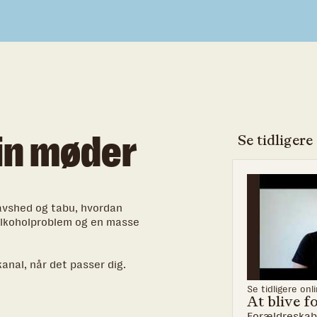
-in møder
Se tidliger
 tavshed og tabu, hvordan
 alkoholproblem og en masse
anal, når det passer dig.
Se tidligere on
At blive f
Forældreskab 