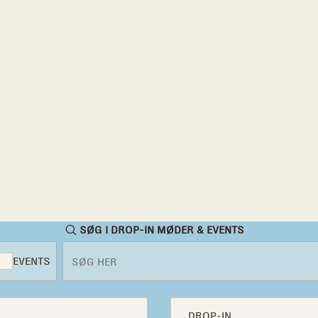
SØG I DROP-IN MØDER & EVENTS
EVENTS
DROP-IN