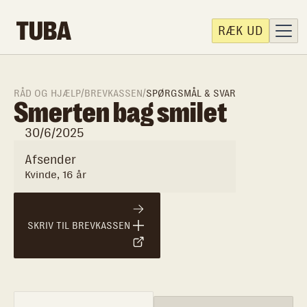
RÆK UD
RÅD OG HJÆLP
/
BREVKASSEN
/
SPØRGSMÅL & SVAR
Smerten bag smilet
30/6/2025
Afsender
Kvinde, 16 år
SKRIV TIL BREVKASSEN