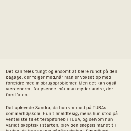
Det kan føles tungt og ensomt at bære rundt på den
bagage, der følger med,når man er vokset op med
forældre med misbrugsproblemer. Men det kan også
væreenormt forløsende, når man møder andre, der
forstår en.
Det oplevede Sandra, da hun var med på TUBAs
sommerhøjskole. Hun tilmeldtesig, mens hun stod på
venteliste til et terapiforløb i TUBA, og selvom hun
varlidt skeptisk i starten, blev den skepsis manet til
jorden, da hun ankom påefterskolen i Svendborg.