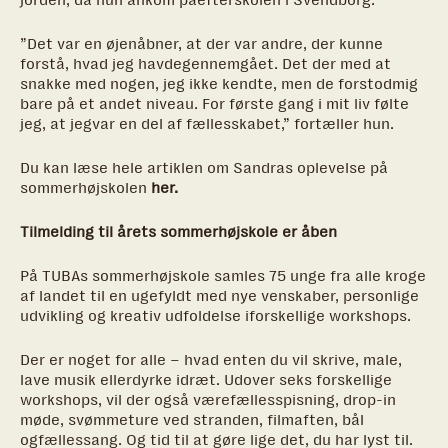
”Det var en øjenåbner, at der var andre, der kunne
forstå, hvad jeg havdegennemgået. Det der med at
snakke med nogen, jeg ikke kendte, men de forstodmig
bare på et andet niveau. For første gang i mit liv følte
jeg, at jegvar en del af fællesskabet,” fortæller hun.
Du kan læse hele artiklen om Sandras oplevelse på
sommerhøjskolen
her.
Tilmelding til årets sommerhøjskole er åben
På TUBAs sommerhøjskole samles 75 unge fra alle kroge
af landet til en ugefyldt med nye venskaber, personlige
udvikling og kreativ udfoldelse iforskellige workshops.
Der er noget for alle – hvad enten du vil skrive, male,
lave musik ellerdyrke idræt. Udover seks forskellige
workshops, vil der også værefællesspisning, drop-in
møde, svømmeture ved stranden, filmaften, bål
ogfællessang. Og tid til at gøre lige det, du har lyst til.