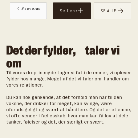
kontrol opstår - og senere i livet kan spænde ben
Previous
for dig.
Se flere
SE ALLE
Det der fylder, taler vi
om
Til vores drop-in møde tager vi fat i de emner, vi oplever
fylder hos mange. Meget af det vi taler om, handler om
vores relationer.
Du kan nok genkende, at det forhold man har til den
voksne, der drikker for meget, kan svinge, være
uforudsigeligt og svært at håndtere. Og det er et emne,
vi ofte vender i fællesskab, hvor man kan få lov at dele
tanker, følelser og det, der særligt er svært.
Vi vender også, hvordan det kan føles at få en kæreste,