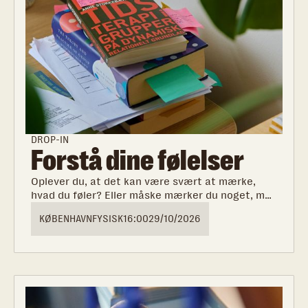
DROP-IN
Forstå dine følelser
Oplever du, at det kan være svært at mærke,
hvad du føler? Eller måske mærker du noget, men
har svært ved at sætte ord på, hvad det er? Kom
KØBENHAVN
FYSISK
16:00
29/10/2026
og hør mere om, hvordan en opvækst med
misbrug kan påvirke din evne til at mærke, forstå
og tale om dine følelser.