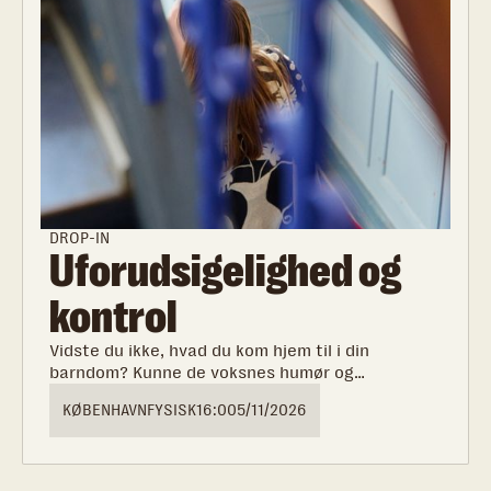
DROP-IN
Uforudsigelighed og
kontrol
Vidste du ikke, hvad du kom hjem til i din
barndom? Kunne de voksnes humør og
stemningen i hjemmet pludseligt forandre sig?
KØBENHAVN
FYSISK
16:00
5/11/2026
Eller genkender du, at du i dag tit er bekymret,
har brug for kontrol eller sanser andres behov
frem for dine egne? Kom og hør mere om hvorfor
forsøget på at skabe forudsigelighed gennem