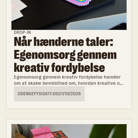
DROP-IN
Når hænderne taler:
Egenomsorg gennem
kreativ fordybelse
Egenomsorg gennem kreativ fordybelse handler
om at skabe bevidsthed om, hvordan kreative og
håndværksprægede aktiviteter kan fungere som
ODENSE
FYSISK
17:00
21/10/2026
en vej til egenomsorg og selvkontakt – særligt
når man har oplevet uro, kontroltab eller
følelsesmæssigt kaos i opvæksten.