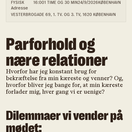
FYSISK
16:00
1 TIME OG 30 MIN
24/9/2026
KØBENHAVN
Adresse
VESTERBROGADE 69, 1. TV. OG 3. TV, 1620 KØBENHAVN
Parforhold og
nære relationer
Hvorfor har jeg konstant brug for
bekræftelse fra min kæreste og venner? Og,
hvorfor bliver jeg bange for, at min kæreste
forlader mig, hver gang vi er uenige?
Dilemmaer vi vender på
mødet: