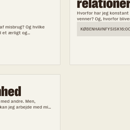
relatione
Hvorfor har jeg konstant
venner? Og, hvorfor blive
hver gang vi er uenige?
af misbrug? Og hvilke
KØBENHAVN
FYSISK
16:0
l et ærligt og
om at være barn i en
mhed
med andre. Men,
 kan jeg arbejde med min