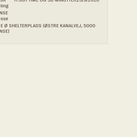
ISK
17:00
1 TIME OG 30 MINUTTER
23/9/2026
ling
NSE
esse
GE Ø SHELTERPLADS (ØSTRE KANALVEJ, 5000
NSE)