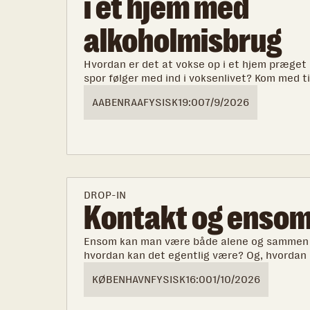
i et hjem med
alkoholmisbrug
Hvordan er det at vokse op i et hjem præget 
spor følger med ind i voksenlivet? Kom med ti
tankevækkende oplæg med Katrine Quorning 
AABENRAA
FYSISK
19:00
7/9/2026
familie med alkohol- og stofmisbrug.
DROP-IN
Kontakt og enso
Ensom kan man være både alene og sammen 
hvordan kan det egentlig være? Og, hvordan
ensomhedsfølelse?
KØBENHAVN
FYSISK
16:00
1/10/2026