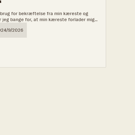
r
 brug for bekræftelse fra min kæreste og
r jeg bange for, at min kæreste forlader mig,
0
24/9/2026