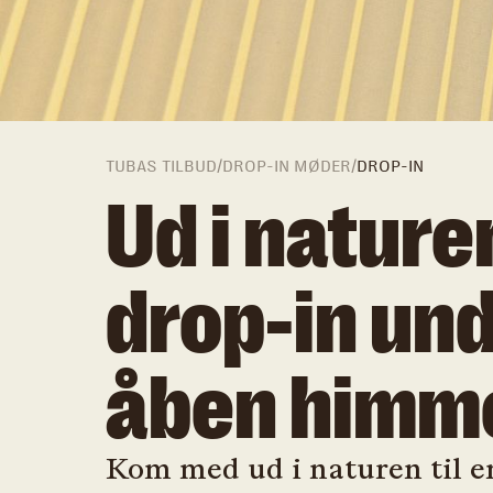
TUBAS TILBUD
/
DROP-IN MØDER
/
DROP-IN
Ud i nature
drop-in un
åben himm
Kom med ud i naturen til 