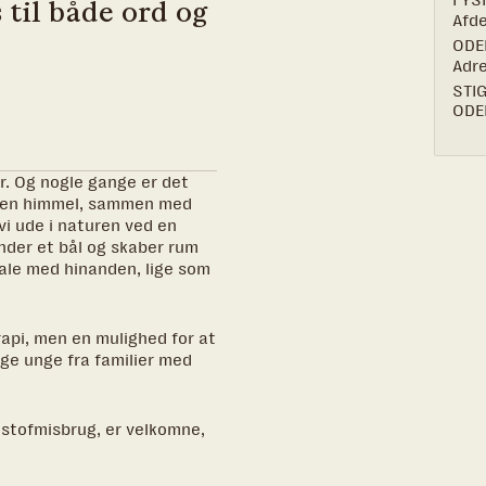
FYS
 til både ord og
Afde
ODE
Adr
STI
ODE
r. Og nogle gange er det
 åben himmel, sammen med
vi ude i naturen ved en
nder et bål og skaber rum
tale med hinanden, lige som
api, men en mulighed for at
ge unge fra familier med
r stofmisbrug, er velkomne,