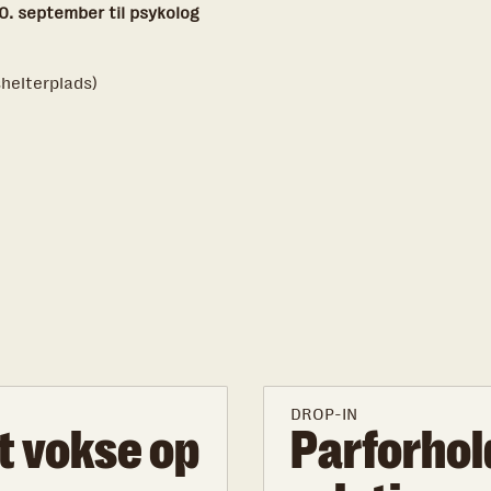
0. september til psykolog
helterplads)
DROP-IN
t vokse op
Parforhol