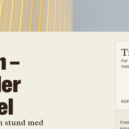
T
n –
For
til
der
el
KOP
en stund med
Fre