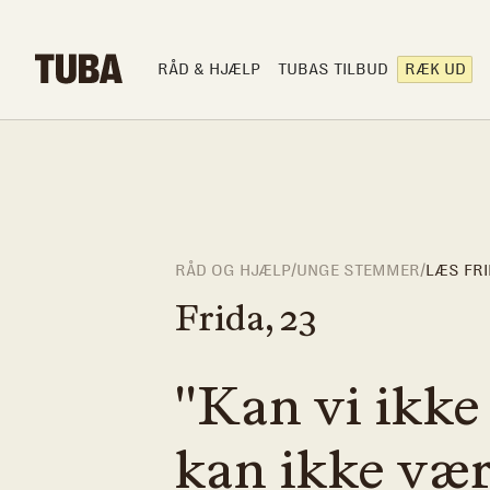
RÅD & HJÆLP
TUBAS TILBUD
RÆK UD
RÅD OG HJÆLP
/
UNGE STEMMER
/
LÆS FRI
Frida
,
23
"Kan vi ikke 
kan ikke vær