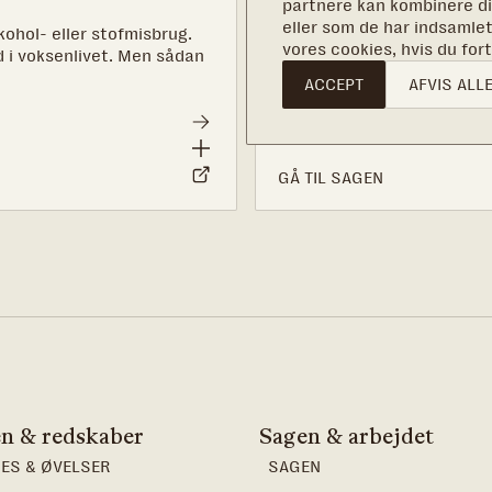
partnere kan kombinere di
Hvert år hjælper vi omkrin
eller som de har indsamlet
kohol- eller stofmisbrug.
mønstre og skabe en bedre
vores cookies, hvis du fo
 i voksenlivet. Men sådan
til at gøre en livsforandren
ACCEPT
AFVIS ALL
GÅ TIL SAGEN
n & redskaber
Sagen & arbejdet
ES & ØVELSER
SAGEN