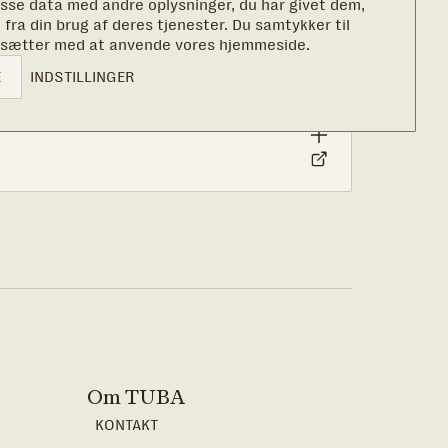
sse data med andre oplysninger, du har givet dem,
g 3.000 børn og unge til at bryde negative
 fra din brug af deres tjenester. Du samtykker til
 fremtid for dem selv. Støt TUBA og vær med
rtsætter med at anvende vores hjemmeside.
de forskel.
E
INDSTILLINGER
Om TUBA
KONTAKT