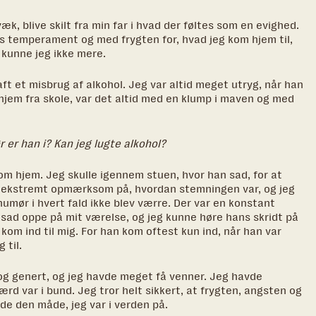
k, blive skilt fra min far i hvad der føltes som en evighed.
 temperament og med frygten for, hvad jeg kom hjem til,
 kunne jeg ikke mere.
haft et misbrug af alkohol. Jeg var altid meget utryg, når han
ik hjem fra skole, var det altid med en klump i maven og med
 er han i? Kan jeg lugte alkohol?
om hjem. Jeg skulle igennem stuen, hvor han sad, for at
d ekstremt opmærksom på, hvordan stemningen var, og jeg
s humør i hvert fald ikke blev værre. Der var en konstant
g sad oppe på mit værelse, og jeg kunne høre hans skridt på
 kom ind til mig. For han kom oftest kun ind, når han var
 til.
og genert, og jeg havde meget få venner. Jeg havde
rd var i bund. Jeg tror helt sikkert, at frygten, angsten og
de den måde, jeg var i verden på.