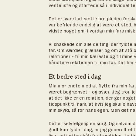
venteliste og startede så i individuel ter
Det er svært at sætte ord på den forskel
var befriende endelig at være et sted, 
vidste noget om, hvordan min fars misb
Vi snakkede om alle de ting, der fyldte m
far. Om værdier, grænser og om at stå 
relationer - til min kæreste og til mine
håndtere relationen til min far. Det ha
Et bedre sted i dag
Min mor endte med at flytte fra min far,
været begrænset - og svær. Jeg tror, jeg
at det ikke er en relation, der gør noge
tidspunkt til ham, at hvis jeg skulle have
min skyld, så for hans egen. Men det ha
Det er selvfølgelig en sorg. Og selvom d
godt kan fylde i dag, er jeg generelt et 
livet og jeg har håb for fremtiden. Jeg