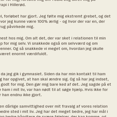
api i Hillerød.
, forløbet har gjort. Jeg følte mig ekstremt grebet, og det
hvor jeg kunne være 100% ærlig - og hvor der var en, der
rug påvirkede mig.
est hos mig. Om alt det, der var sket i relationen til min
op for mig selv. Vi snakkede også om selvværd og om
 venner. Og så snakkede vi meget om, hvordan jeg skulle
r været enormt værdifuldt.
 da jeg gik i gymnasiet. Siden da har min kontakt til ham
 har opgivet, at han skal ændre sig. Og så har jeg indset,
t godt for mig. Den gør mig bare ked af det. Jeg sagde på et
 ham i mit liv, var han nødt til at søge hjælp. Hvis ikke for
r han endnu ikke gjort.
en dårlige samvittighed over mit fravalg af vores relation
bedre sted i mit liv. Jeg har det meget bedre, jeg har mål i
 kan bedre håndtere de svære følelser, der kan komme, og