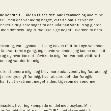
e kendte til. Sådan føltes det. Alle i familien og alle mine
k - men det var aldrig noget, vi talte om. Der var en
ller aldrig selv noget til det. Når han var fuld og gjorde
g med det selv. Jeg turde ikke sige noget. Hverken til ham
isbrug, var i gymnasiet. Jeg havde fået fire nye veninder,
Det var første gang, jeg havde veninder, jeg kunne dele alt
ug og hvordan det påvirkede mig. Det var helt vildt rart
ede og var der for mig.
ndte at ændre mig. Jeg blev mere udadvendt, jeg festede og
 mere tydeligt for mig, hvor absurd det, der foregik
 har fyldt ekstremt meget siden. Ligesom den enorme
mnasiet, hvor jeg kæmpede en del med psyken. Min
or for mig, fortalte mig om TUBA. Jeg skrev mig på