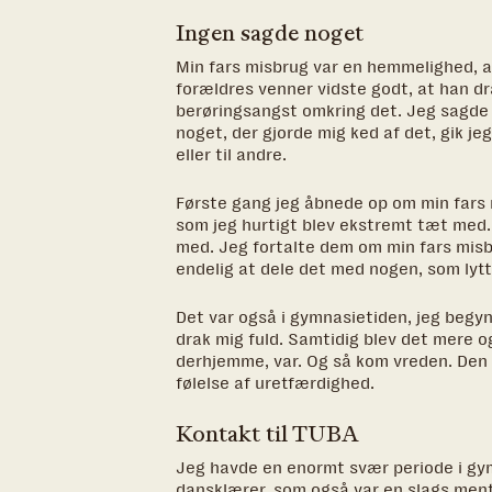
Ingen sagde noget
Min fars misbrug var en hemmelighed, all
forældres venner vidste godt, at han dra
berøringsangst omkring det. Jeg sagde he
noget, der gjorde mig ked af det, gik je
eller til andre.
Første gang jeg åbnede op om min fars m
som jeg hurtigt blev ekstremt tæt med. 
med. Jeg fortalte dem om min fars misbr
endelig at dele det med nogen, som lytt
Det var også i gymnasietiden, jeg begy
drak mig fuld. Samtidig blev det mere og
derhjemme, var. Og så kom vreden. Den
følelse af uretfærdighed.
Kontakt til TUBA
Jeg havde en enormt svær periode i gy
dansklærer, som også var en slags ment