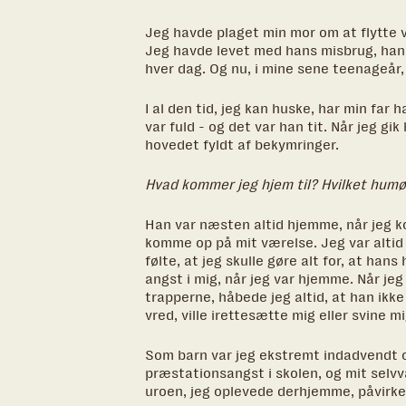
Jeg havde plaget min mor om at flytte væ
Jeg havde levet med hans misbrug, hans
hver dag. Og nu, i mine sene teenageår,
I al den tid, jeg kan huske, har min far 
var fuld - og det var han tit. Når jeg g
hovedet fyldt af bekymringer.
Hvad kommer jeg hjem til? Hvilket humør
Han var næsten altid hjemme, når jeg k
komme op på mit værelse. Jeg var alti
følte, at jeg skulle gøre alt for, at han
angst i mig, når jeg var hjemme. Når je
trapperne, håbede jeg altid, at han ikke
vred, ville irettesætte mig eller svine mig
Som barn var jeg ekstremt indadvendt 
præstationsangst i skolen, og mit selvvæ
uroen, jeg oplevede derhjemme, påvirke