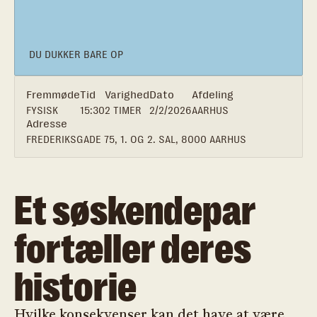
DU DUKKER BARE OP
Fremmøde
Tid
Varighed
Dato
Afdeling
FYSISK
15:30
2 TIMER
2/2/2026
AARHUS
Adresse
FREDERIKSGADE 75, 1. OG 2. SAL, 8000 AARHUS
Et søskendepar
fortæller deres
historie
Hvilke konsekvenser kan det have at være