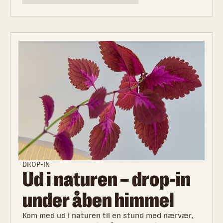
at være barn i en familie med alkohol- og
stofmisbrug.
DROP-IN
Ud i naturen – drop-in
under åben himmel
Kom med ud i naturen til en stund med nærvær,