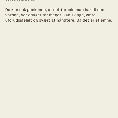
Du kan nok genkende, at det forhold man har til den
voksne, der drikker for meget, kan svinge, være
uforudsigeligt og svært at håndtere. Og det er et emne,
vi ofte vender i fællesskab, hvor man kan få lov at dele
tanker, følelser og det, der særligt er svært.
Vi vender også, hvordan det kan føles at få en kæreste,
lige pludseligt selv at blive forælder, eller hvordan man
bearbejder de ting, man oplever og husker at være
omsorgsfuld overfor sig selv.