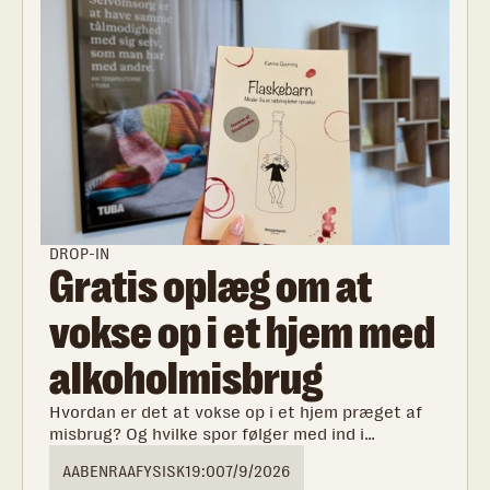
DROP-IN
Gratis oplæg om at
vokse op i et hjem med
alkoholmisbrug
Hvordan er det at vokse op i et hjem præget af
misbrug? Og hvilke spor følger med ind i
voksenlivet? Kom med til et ærligt og
AABENRAA
FYSISK
19:00
7/9/2026
tankevækkende oplæg med Katrine Quorning om