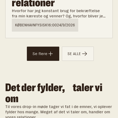
relationer
Hvorfor har jeg konstant brug for bekræftelse
fra min kæreste og venner? Og, hvorfor bliver jeg
bange for, at min kæreste forlader mig, hver
KØBENHAVN
FYSISK
16:00
24/9/2026
gang vi er uenige?
Se flere
SE ALLE
Det der fylder, taler vi
om
Til vores drop-in møde tager vi fat i de emner, vi oplever
fylder hos mange. Meget af det vi taler om, handler om
vores relationer.