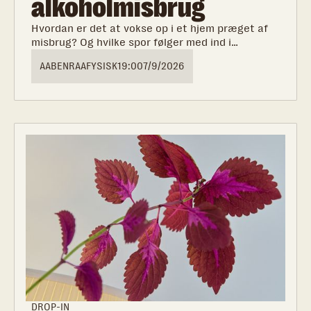
alkoholmisbrug
Hvordan er det at vokse op i et hjem præget af
misbrug? Og hvilke spor følger med ind i
voksenlivet? Kom med til et ærligt og
AABENRAA
FYSISK
19:00
7/9/2026
tankevækkende oplæg med Katrine Quorning om
at være barn i en familie med alkohol- og
stofmisbrug.
DROP-IN