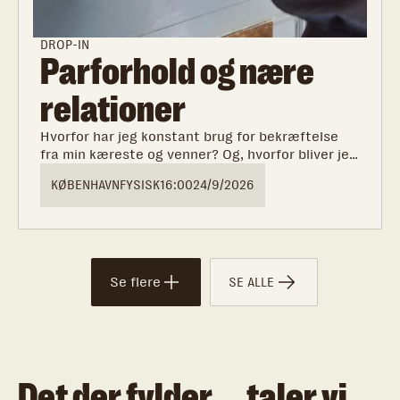
DROP-IN
Parforhold og nære
relationer
Hvorfor har jeg konstant brug for bekræftelse
fra min kæreste og venner? Og, hvorfor bliver jeg
bange for, at min kæreste forlader mig, hver
KØBENHAVN
FYSISK
16:00
24/9/2026
gang vi er uenige?
Se flere
SE ALLE
Det der fylder, taler vi