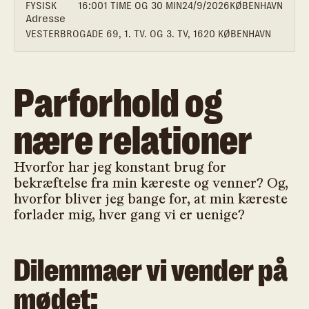
FYSISK
16:00
1 TIME OG 30 MIN
24/9/2026
KØBENHAVN
Adresse
VESTERBROGADE 69, 1. TV. OG 3. TV, 1620 KØBENHAVN
Parforhold og
nære relationer
Hvorfor har jeg konstant brug for
bekræftelse fra min kæreste og venner? Og,
hvorfor bliver jeg bange for, at min kæreste
forlader mig, hver gang vi er uenige?
Dilemmaer vi vender på
mødet: