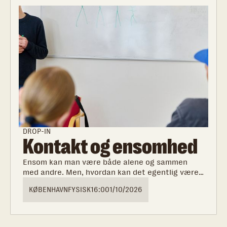
DROP-IN
Kontakt og ensomhed
Ensom kan man være både alene og sammen
med andre. Men, hvordan kan det egentlig være?
Og, hvordan kan jeg arbejde med min
KØBENHAVN
FYSISK
16:00
1/10/2026
ensomhedsfølelse?