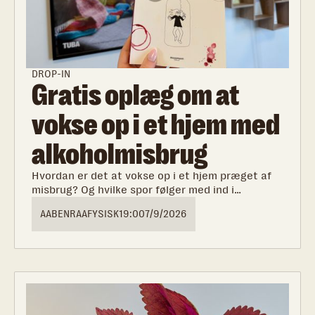
DROP-IN
Gratis oplæg om at
vokse op i et hjem med
alkoholmisbrug
Hvordan er det at vokse op i et hjem præget af
misbrug? Og hvilke spor følger med ind i
voksenlivet? Kom med til et ærligt og
AABENRAA
FYSISK
19:00
7/9/2026
tankevækkende oplæg med Katrine Quorning om
at være barn i en familie med alkohol- og
stofmisbrug.