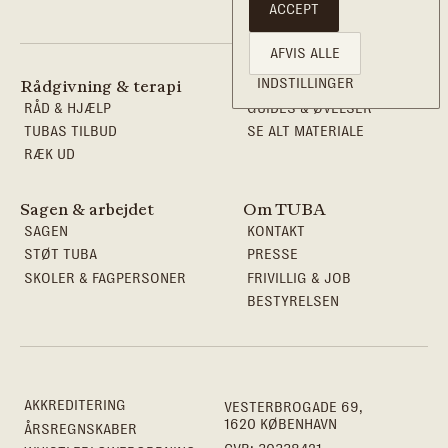
ACCEPT
AFVIS ALLE
INDSTILLINGER
Rådgivning & terapi
Viden & redskaber
RÅD & HJÆLP
GUIDES & ØVELSER
TUBAS TILBUD
SE ALT MATERIALE
RÆK UD
Sagen & arbejdet
Om TUBA
SAGEN
KONTAKT
STØT TUBA
PRESSE
SKOLER & FAGPERSONER
FRIVILLIG & JOB
BESTYRELSEN
AKKREDITERING
VESTERBROGADE 69,
1620 KØBENHAVN
ÅRSREGNSKABER