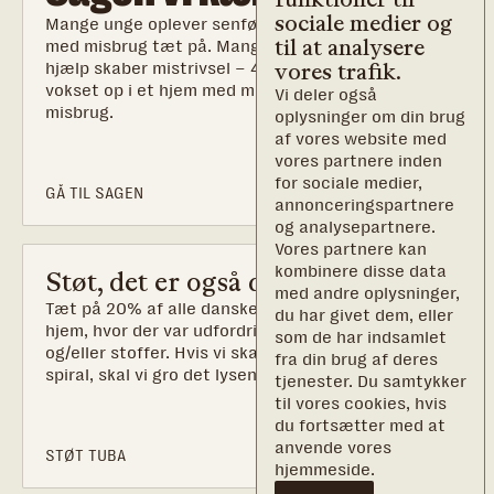
sociale medier og
Mange unge oplever senfølger af deres opvækst
til at analysere
med misbrug tæt på. Manglende anerkendelse og
hjælp skaber mistrivsel – 40% af børn, som er
vores trafik.
vokset op i et hjem med misbrug udvikler selv et
Vi deler også
misbrug.
oplysninger om din brug
af vores website med
vores partnere inden
for sociale medier,
GÅ TIL SAGEN
annonceringspartnere
og analysepartnere.
Vores partnere kan
kombinere disse data
Støt, det er også din sag
med andre oplysninger,
Tæt på 20% af alle danskere er vokset op i et
du har givet dem, eller
hjem, hvor der var udfordringer med alkohol
som de har indsamlet
og/eller stoffer. Hvis vi skal bryde den mørke
fra din brug af deres
spiral, skal vi gro det lysende håb.
tjenester. Du samtykker
til vores cookies, hvis
du fortsætter med at
anvende vores
STØT TUBA
hjemmeside.