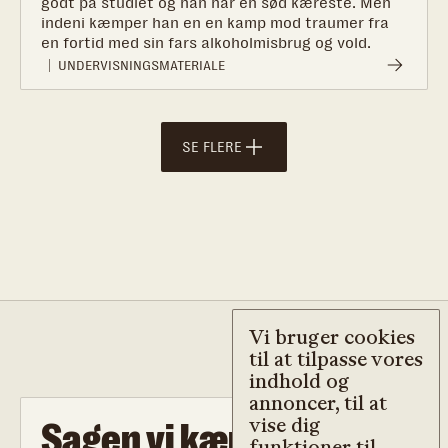
godt på studiet og han har en sød kæreste. Men
indeni kæmper han en en kamp mod traumer fra
en fortid med sin fars alkoholmisbrug og vold.
UNDERVISNINGSMATERIALE
SE FLERE
Vi bruger cookies
til at tilpasse vores
indhold og
annoncer, til at
vise dig
Sagen vi kæmper for
funktioner til