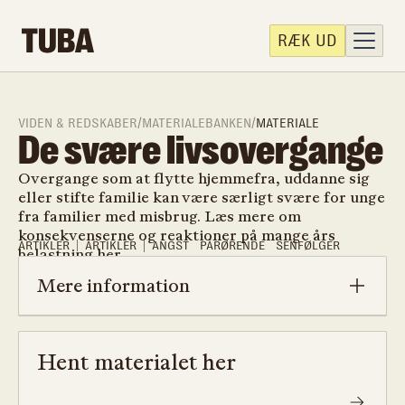
RÆK UD
VIDEN & REDSKABER
/
MATERIALEBANKEN
/
MATERIALE
De svære livsovergange
Overgange som at flytte hjemmefra, uddanne sig
eller stifte familie kan være særligt svære for unge
fra familier med misbrug. Læs mere om
konsekvenserne og reaktioner på mange års
ARTIKLER
ARTIKLER
ANGST
PÅRØRENDE
SENFØLGER
belastning her.‍
Mere information
Hent materialet her
Overgange som at flytte hjemmefra, uddanne sig
eller stifte familie kan være særligt svære for
unge fra familier med misbrug. Læs mere om