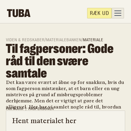
RÆK UD
VIDEN & REDSKABER
/
MATERIALEBANKEN
/
MATERIALE
Til fagpersoner: Gode
råd til den svære
samtale
Det kan være svært at åbne op for snakken, hvis du
som fagperson mistænker, at et barn eller en ung
mistrives på grund af misbrugsproblemer
derhjemme. Men det er vigtigt at gøre det
alligevel. Her har vi samlet nogle råd til, hvordan
FAKTAARK
FAGPERSONER
du kan gøre.
Hent materialet her