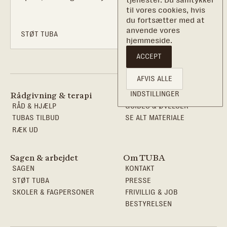
til vores cookies, hvis
du fortsætter med at
anvende vores
STØT TUBA
hjemmeside.
ACCEPT
AFVIS ALLE
INDSTILLINGER
Rådgivning & terapi
Viden & redskaber
RÅD & HJÆLP
GUIDES & ØVELSER
TUBAS TILBUD
SE ALT MATERIALE
RÆK UD
Sagen & arbejdet
Om TUBA
SAGEN
KONTAKT
STØT TUBA
PRESSE
SKOLER & FAGPERSONER
FRIVILLIG & JOB
BESTYRELSEN