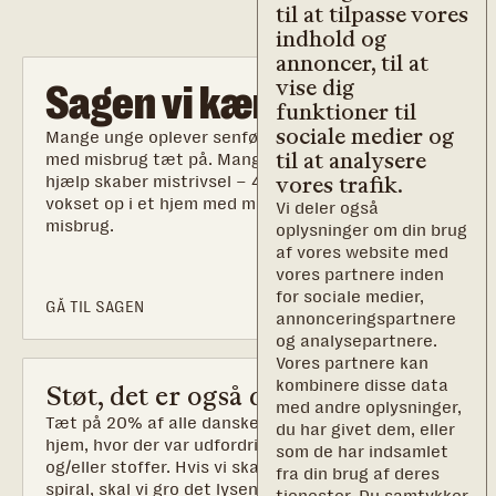
til at tilpasse vores
indhold og
annoncer, til at
vise dig
Sagen vi kæmper for
funktioner til
sociale medier og
Mange unge oplever senfølger af deres opvækst
til at analysere
med misbrug tæt på. Manglende anerkendelse og
hjælp skaber mistrivsel – 40% af børn, som er
vores trafik.
vokset op i et hjem med misbrug udvikler selv et
Vi deler også
misbrug.
oplysninger om din brug
af vores website med
vores partnere inden
for sociale medier,
GÅ TIL SAGEN
annonceringspartnere
og analysepartnere.
Vores partnere kan
kombinere disse data
Støt, det er også din sag
med andre oplysninger,
Tæt på 20% af alle danskere er vokset op i et
du har givet dem, eller
hjem, hvor der var udfordringer med alkohol
som de har indsamlet
og/eller stoffer. Hvis vi skal bryde den mørke
fra din brug af deres
spiral, skal vi gro det lysende håb.
tjenester. Du samtykker