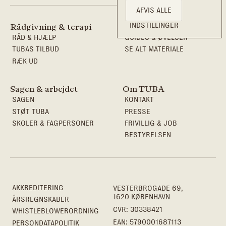
AFVIS ALLE
INDSTILLINGER
Rådgivning & terapi
Viden & redskaber
RÅD & HJÆLP
GUIDES & ØVELSER
TUBAS TILBUD
SE ALT MATERIALE
RÆK UD
Sagen & arbejdet
Om TUBA
SAGEN
KONTAKT
STØT TUBA
PRESSE
SKOLER & FAGPERSONER
FRIVILLIG & JOB
BESTYRELSEN
AKKREDITERING
VESTERBROGADE 69,
1620 KØBENHAVN
ÅRSREGNSKABER
CVR: 30338421
WHISTLEBLOWERORDNING
EAN: 5790001687113
PERSONDATAPOLITIK