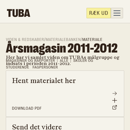
RÆK UD
VIDEN & REDSKABER
/
MATERIALEBANKEN
/
MATERIALE
Årsmagasin 2011-2012
Her har vi samlet viden om TUBAs målgruppe og
MAGASINER OG RAPPORTER
ALLE
SKOLER OG
indsats i perioden 2011-2012.
STUDERENDE
FAGPERSONER
Hent materialet her
DOWNLOAD PDF
Send det videre