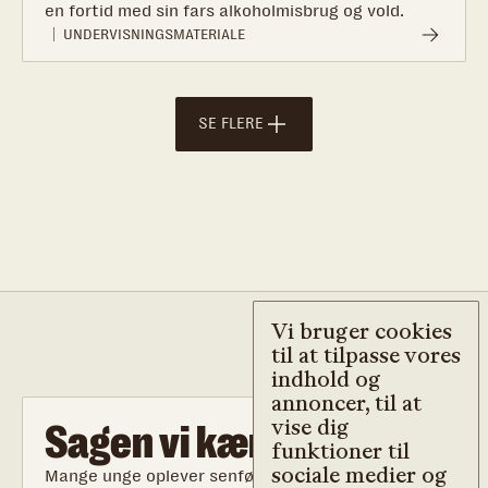
en fortid med sin fars alkoholmisbrug og vold.
UNDERVISNINGSMATERIALE
SE FLERE
Vi bruger cookies
til at tilpasse vores
indhold og
annoncer, til at
vise dig
Sagen vi kæmper for
funktioner til
sociale medier og
Mange unge oplever senfølger af deres opvækst