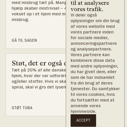
til at analysere
med misbrug tæt på. Manglende anerkendelse og
hjælp skaber mistrivsel – 40% af børn, som er
vores trafik.
vokset op i et hjem med misbrug udvikler selv et
Vi deler også
misbrug.
oplysninger om din brug
af vores website med
vores partnere inden
for sociale medier,
GÅ TIL SAGEN
annonceringspartnere
og analysepartnere.
Vores partnere kan
kombinere disse data
Støt, det er også din sag
med andre oplysninger,
Tæt på 20% af alle danskere er vokset op i et
du har givet dem, eller
hjem, hvor der var udfordringer med alkohol
som de har indsamlet
og/eller stoffer. Hvis vi skal bryde den mørke
fra din brug af deres
spiral, skal vi gro det lysende håb.
tjenester. Du samtykker
til vores cookies, hvis
du fortsætter med at
anvende vores
STØT TUBA
hjemmeside.
ACCEPT