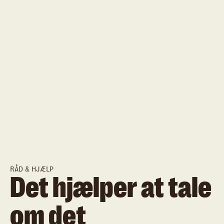
RÅD & HJÆLP
Det hjælper at tale
om det